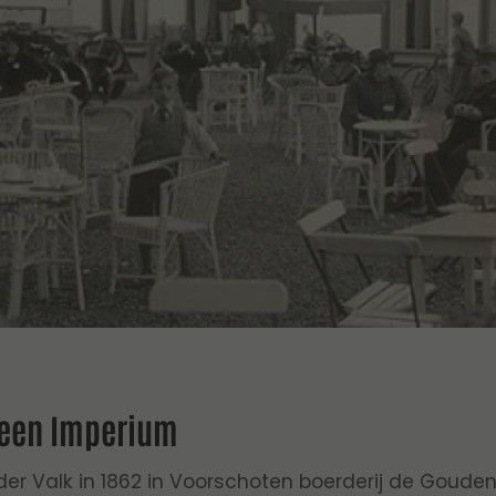
 een Imperium
er Valk in 1862 in Voorschoten boerderij de Goude