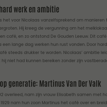
 hard werk en ambitie
s het voor Nicolaas vanzelfsprekend om manieren 
rgroten. Hij kreeg de vergunning om het melklokaal
en café, en zo ontstond De Gouden Leeuw. Dit café 
a een lange dag werken hun rust vonden. Door har
fé steeds drukker te worden. Nicolaas’ ambitie lei
at hij niet had kunnen bereiken zonder zijn vastberad
op generatie: Martinus Van Der Valk
02 overleed, nam zijn vrouw Elisabeth samen met ha
In 1929 nam hun zoon Martinus het café over en breid