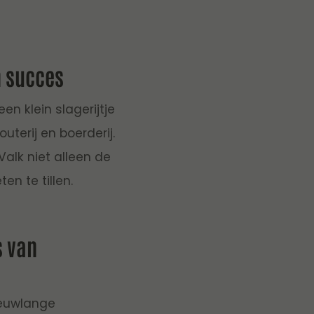
n succes
en klein slagerijtje
terij en boerderij.
alk niet alleen de
en te tillen.
s van
 eeuwlange