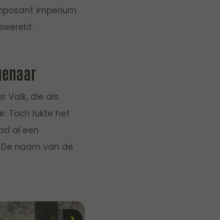
imposant imperium
awereld.
igenaar
 Valk, die als
. Toch lukte het
ad al een
. De naam van de