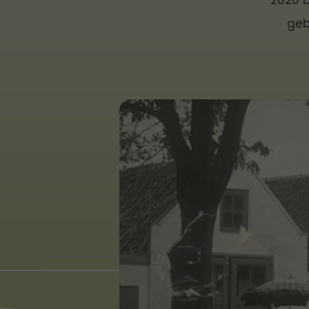
2020 b
geb