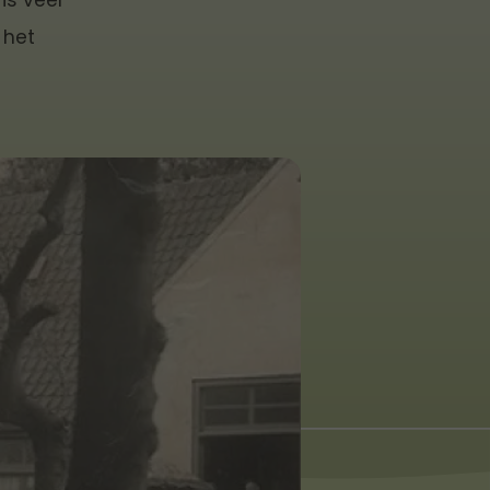
is veel
 het